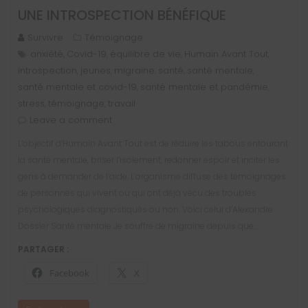
UNE INTROSPECTION BÉNÉFIQUE
Survivre
Témoignage
anxiété
Covid-19
équilibre de vie
Humain Avant Tout
,
,
,
,
introspection
jeunes
migraine
santé
santé mentale
,
,
,
,
,
santé mentale et covid-19
santé mentale et pandémie
,
,
stress
témoignage
travail
,
,
Leave a comment
L’objectif d’Humain Avant Tout est de réduire les tabous entourant
la santé mentale, briser l’isolement, redonner espoir et inciter les
gens à demander de l’aide. L’organisme diffuse des témoignages
de personnes qui vivent ou qui ont déjà vécu des troubles
psychologiques diagnostiqués ou non. Voici celui d’Alexandre.
Dossier Santé mentale Je souffre de migraine depuis que…
PARTAGER :
Facebook
X