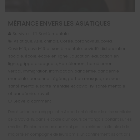
MÉFIANCE ENVERS LES ASIATIQUES
Survivre
Santé mentale
Asiatique
Asie
chinois
Corée
coronavirus
covid
,
,
,
,
,
,
Covid-19
covid-19 et santé mentale
covid19
distanciation
,
,
,
sociale
école
école en ligne
Éducation
éducation en
,
,
,
,
ligne
grippe espagnole
Harcèlement
harcèlement
,
,
,
verbal
immigration
intimidation
pandémie
pandémie
,
,
,
,
mondiale
personnes âgées
port du masque
racisme
,
,
,
,
santé mentale
santé mentale et covid-19
santé mentale
,
,
et pandémie
travail
,
Leave a comment
Des étudiants du cégep John Abbott ont écrit sur la crise sanitaire
de la Covid-19, dans le cadre d’un cours de français portant sur les
médias. Plusieurs d’entre eux n’ont pas pu célébrer l’atteinte de la
majorité en compagnie de leurs amis. En confinement, ils ont pris