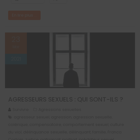
En lire plus ...
23
Mar
2021
AGRESSEURS SEXUELS : QUI SONT-ILS ?
Survivre
Agressions sexuelles
agresseur sexuel
agression
agression sexuelle
,
,
,
colérique
compensatoire
comportement sexuel
culture
,
,
,
du viol
délinquance sexuelle
délinquant
famille
Franca
,
,
,
,
Cortoni
Justice
patriarcat
portrait
prédateur sexuel
,
,
,
,
,