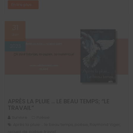
En lire plus ...
31
Jan
2023
APRÈS LA PLUIE … LE BEAU TEMPS; “LE
TRAVAIL”
Survivre
Poésie
Après la pluie … le beau temps
poésie
Raymond Viger
,
,
,
recueil de poésie
travail
,