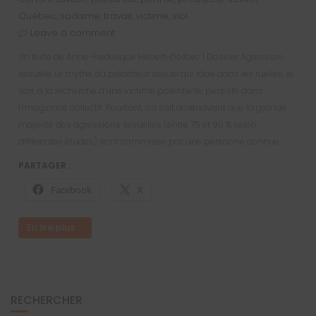
Québec
sadisme
travail
victime
viol
,
,
,
,
Leave a comment
Un texte de Anne-Frederique Hebert-Dolbec | Dossier Agression
sexuelle Le mythe du prédateur sexuel qui rôde dans les ruelles, le
soir, à la recherche d’une victime potentielle, persiste dans
l’imaginaire collectif. Pourtant, on sait dorénavant que la grande
majorité des agressions sexuelles (entre 75 et 90 % selon
différentes études) sont commises par une personne connue…
PARTAGER :
Facebook
X
En lire plus ...
RECHERCHER