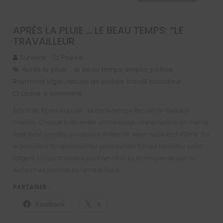
APRÈS LA PLUIE … LE BEAU TEMPS; “LE
TRAVAILLEUR
Survivre
Poésie
Après la pluie … le beau temps
emploi
poésie
,
,
,
Raymond Viger
recueil de poésie
travail
travailleur
,
,
,
Leave a comment
Extrait de Après la pluie … Le beau temps Recueil de textes à
méditer. Chaque texte révèle un message, une émotion. Un même
texte peut prendre un couleur différente selon notre état d’âme. Toi
le travailleur.Toi qui travailles pour oublier.Toi qui travailles pour
l’argent.Toi qui travailles pour un idéal. La récompense que tu
recherches.Semble éphémère.Dans…
PARTAGER :
Facebook
X