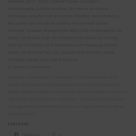
mentale 2020-2022
Collectif Inside
contagion
,
,
émotionnelle
culture
émotion
émotions
émotions
,
,
,
,
refoulées
étouffer nos émotions
étouffer ses émotions
,
,
,
film
geler ses émotions
média
Mouvement santé
,
,
,
mentale Québec
Mouvement SMQ
Outil d'intervention en
,
,
milieu de travail
Outil de formation en milieu de travail
,
,
Outil de formation et d'intervention en milieu de travail
,
pièce de théâtre
Pier-Luc Legault
Post-Mortem
santé
,
,
,
mentale
travail
vivre ses émotions
,
,
Leave a comment
Ressentir c’est recevoir un message Durant la Semaine de la
santé mentale qui s’est déroulée du 3 au 9 mai, le Mouvement
Santé mentale Québec a publié cette capsule basée sur le thème
« Ressentir c’est recevoir un message ». Découvrez la capsule La
contagion émotionnelle au travail La contagion émotionnelle est
le transfert des…
PARTAGER :
Facebook
X