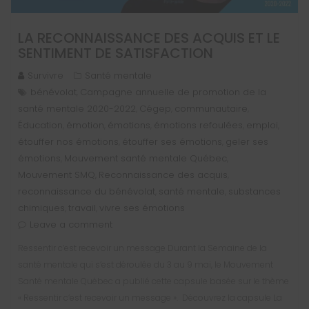
LA RECONNAISSANCE DES ACQUIS ET LE
SENTIMENT DE SATISFACTION
Survivre
Santé mentale
bénévolat
Campagne annuelle de promotion de la
,
santé mentale 2020-2022
Cégep
communautaire
,
,
,
Éducation
émotion
émotions
émotions refoulées
emploi
,
,
,
,
,
étouffer nos émotions
étouffer ses émotions
geler ses
,
,
émotions
Mouvement santé mentale Québec
,
,
Mouvement SMQ
Reconnaissance des acquis
,
,
reconnaissance du bénévolat
santé mentale
substances
,
,
chimiques
travail
vivre ses émotions
,
,
Leave a comment
Ressentir c’est recevoir un message Durant la Semaine de la
santé mentale qui s’est déroulée du 3 au 9 mai, le Mouvement
Santé mentale Québec a publié cette capsule basée sur le thème
« Ressentir c’est recevoir un message ». Découvrez la capsule La