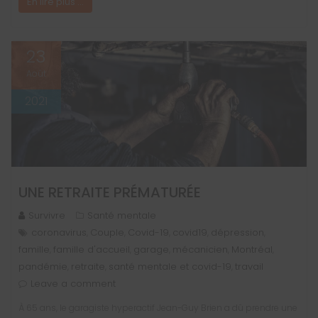
En lire plus ...
23
Août
2021
UNE RETRAITE PRÉMATURÉE
Survivre
Santé mentale
coronavirus
Couple
Covid-19
covid19
dépression
,
,
,
,
,
famille
famille d'accueil
garage
mécanicien
Montréal
,
,
,
,
,
pandémie
retraite
santé mentale et covid-19
travail
,
,
,
Leave a comment
À 65 ans, le garagiste hyperactif Jean-Guy Brien a dû prendre une