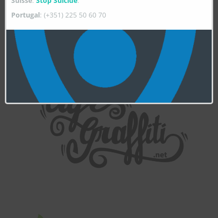
Suisse
:
Stop Suicide
.
Portugal
: (+351) 225 50 60 70