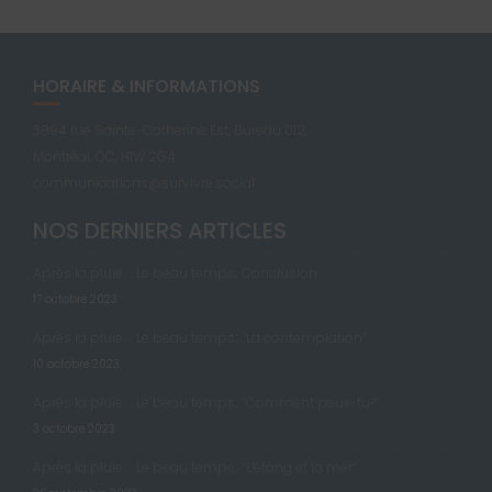
HORAIRE & INFORMATIONS
3894 rue Sainte-Catherine Est, Bureau 012,
Montréal, QC, H1W 2G4
communications@survivre.social
NOS DERNIERS ARTICLES
Après la pluie … Le beau temps; Conclusion
17 octobre 2023
Après la pluie … Le beau temps; “La contemplation”
10 octobre 2023
Après la pluie … Le beau temps; “Comment peux-tu?”
3 octobre 2023
Après la pluie … Le beau temps; “L’étang et la mer”