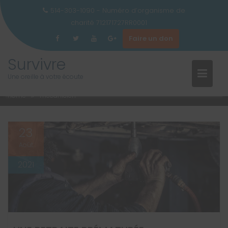
514-303-1090 - Numéro d’organisme de
charité 712171727RR0001
Faire un don
Skip
Survivre
to
ÉTIQUETTE :
MÉCANICIEN
Une oreille à votre écoute
content
Home
mécanicien
23
Août
2021