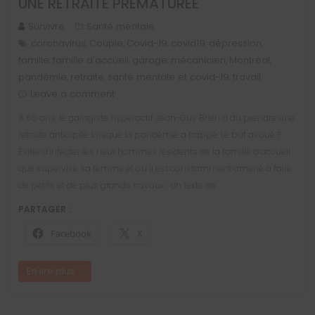
UNE RETRAITE PRÉMATURÉE
Survivre
Santé mentale
coronavirus
Couple
Covid-19
covid19
dépression
,
,
,
,
,
famille
famille d'accueil
garage
mécanicien
Montréal
,
,
,
,
,
pandémie
retraite
santé mentale et covid-19
travail
,
,
,
Leave a comment
À 65 ans, le garagiste hyperactif Jean-Guy Brien a dû prendre une
retraite anticipée lorsque la pandémie a frappé. Le but avoué ?
Éviter d’infecter les neuf hommes résidents de la famille d’accueil
que supervise sa femme et où il est constamment amené à faire
de petits et de plus grands travaux. Un texte de…
PARTAGER :
Facebook
X
En lire plus ...