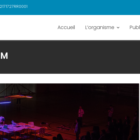
2171727RR0001
Accueil
L’organisme
Publ
EM