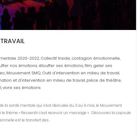
 TRAVAIL
 mentale 2020-2022
Collectif Inside
contagion émotionnelle
,
,
,
uffer nos émotions
étouffer ses émotions
film
geler ses
,
,
,
bec
Mouvement SMQ
Outil d'intervention en milieu de travail
,
,
,
mation et d'intervention en milieu de travail
pièce de théâtre
,
,
l
vivre ses émotions
,
de la santé mentale qui s’est déroulée du 3 au 9 mai, le Mouvement
le thème « Ressentir c’est recevoir un message ». Découvrez la capsule
nnelle est le transfert des…