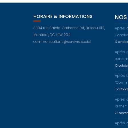
HORAIRE & INFORMATIONS
NOS 
3894 rue Sainte-Catherine Est, Bureau 012,
Après l
Montréal, QC, H1W 2G4
Conclu
communications@survivre.social
17 octob
Après l
contem
10 octob
Après l
“Comme
3 octobr
Après l
la mer”
26 septe
Après la