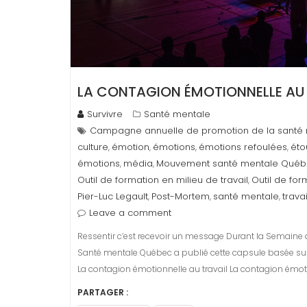
LA CONTAGION ÉMOTIONNELLE AU
Survivre
Santé mentale
Campagne annuelle de promotion de la santé
culture
émotion
émotions
émotions refoulées
éto
,
,
,
,
émotions
média
Mouvement santé mentale Qué
,
,
Outil de formation en milieu de travail
Outil de for
,
Pier-Luc Legault
Post-Mortem
santé mentale
travai
,
,
,
Leave a comment
Ressentir c’est recevoir un message Durant la Semaine 
Santé mentale Québec a publié cette capsule basée sur 
La contagion émotionnelle au travail La contagion émotio
PARTAGER :