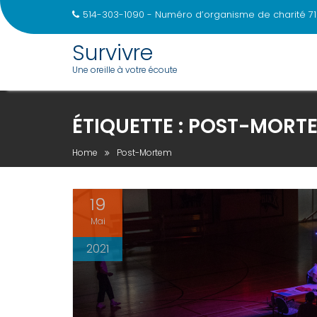
514-303-1090 - Numéro d’organisme de charité 71
Survivre
Une oreille à votre écoute
Skip
to
ÉTIQUETTE :
POST-MORT
content
Home
Post-Mortem
19
Mai
2021