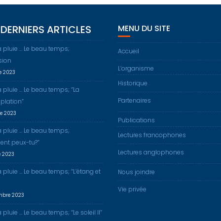
DERNIERS ARTICLES
MENU DU SITE
a pluie … Le beau temps;
Accueil
sion
L’organisme
re 2023
Historique
a pluie … Le beau temps; “La
Partenaires
plation”
re 2023
Publications
a pluie … Le beau temps;
Lectures francophones
nt peux-tu?”
Lectures anglophones
e 2023
a pluie … Le beau temps; “L’étang et
Nous joindre
Vie privée
mbre 2023
 pluie … Le beau temps; “Le soleil II”